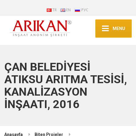
TR
EN
РУС
MENU
ÇAN BELEDİYESİ
ATIKSU ARITMA TESİSİ,
KANALİZASYON
İNŞAATI, 2016
Anasayfa
Biten Projeler