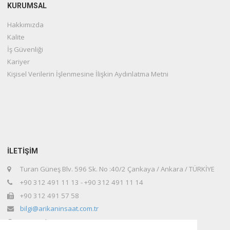
KURUMSAL
Hakkımızda
Kalite
İş Güvenliği
Kariyer
Kişisel Verilerin İşlenmesine İlişkin Aydınlatma Metni
İLETİŞİM
Turan Güneş Blv. 596 Sk. No :40/2 Çankaya / Ankara / TÜRKİYE
+90 312 491 11 13 - +90 312 491 11 14
+90 312 491 57 58
bilgi@arikaninsaat.com.tr
www.arikaninsaat.com.tr