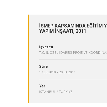
İSMEP KAPSAMINDA EĞİTİM Y
YAPIM İNŞAATI, 2011
İşveren
T.C. İL ÖZEL İDARESİ PROJE VE KOORDİN
Süre
17.06.2010 - 20.04.2011
Yer
İSTANBUL / TÜRKİYE