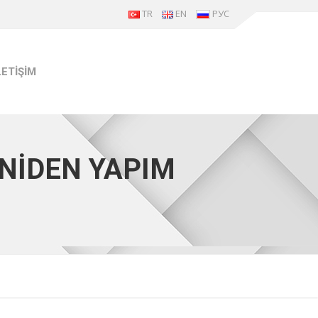
TR
EN
РУС
LETİŞİM
ENİDEN YAPIM