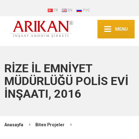
TR
EN
РУС
MENU
RİZE İL EMNİYET
MÜDÜRLÜĞÜ POLİS EVİ
İNŞAATI, 2016
Anasayfa
Biten Projeler