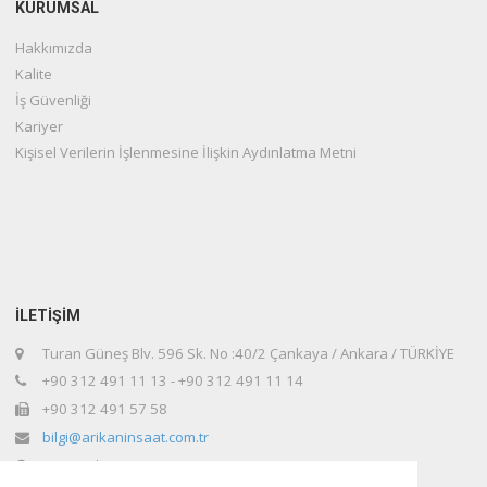
KURUMSAL
Hakkımızda
Kalite
İş Güvenliği
Kariyer
Kişisel Verilerin İşlenmesine İlişkin Aydınlatma Metni
İLETİŞİM
Turan Güneş Blv. 596 Sk. No :40/2 Çankaya / Ankara / TÜRKİYE
+90 312 491 11 13 - +90 312 491 11 14
+90 312 491 57 58
bilgi@arikaninsaat.com.tr
www.arikaninsaat.com.tr