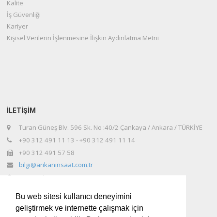
Kalite
İş Güvenliği
Kariyer
Kişisel Verilerin İşlenmesine İlişkin Aydınlatma Metni
İLETİŞİM
Turan Güneş Blv. 596 Sk. No :40/2 Çankaya / Ankara / TÜRKİYE
+90 312 491 11 13 - +90 312 491 11 14
+90 312 491 57 58
bilgi@arikaninsaat.com.tr
www.arikaninsaat.com.tr
Bu web sitesi kullanıcı deneyimini
geliştirmek ve internette çalışmak için